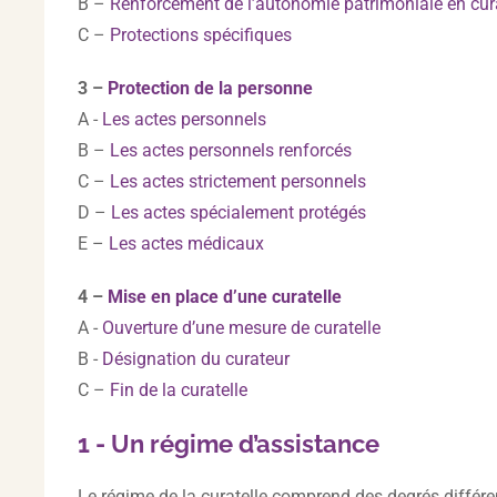
B –
Renforcement de l’autonomie patrimoniale en cura
C –
Protections spécifiques
3 –
Protection de la personne
A -
Les actes personnels
B –
Les actes personnels renforcés
C –
Les actes strictement personnels
D –
Les actes spécialement protégés
E –
Les actes médicaux
4 –
Mise en place d’une curatelle
A -
Ouverture d’une mesure de curatelle
B -
Désignation du curateur
C –
Fin de la curatelle
1 - Un régime d’assistance
Le régime de la curatelle comprend des degrés différen