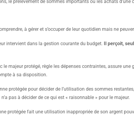
ons, le prélèvement de sommes importants ou les achats d’une cer
prendre, à gérer et s’occuper de leur quotidien mais ne peuvent 
teur intervient dans la gestion courante du budget.
Il perçoit, se
ec le majeur protégé, règle les dépenses contraintes, assure une g
ompte à sa disposition.
rsonne protégée pour décider de l’utilisation des sommes restant
l n’a pas à décider de ce qui est « raisonnable » pour le majeur.
onne protégée fait une utilisation inappropriée de son argent pouv