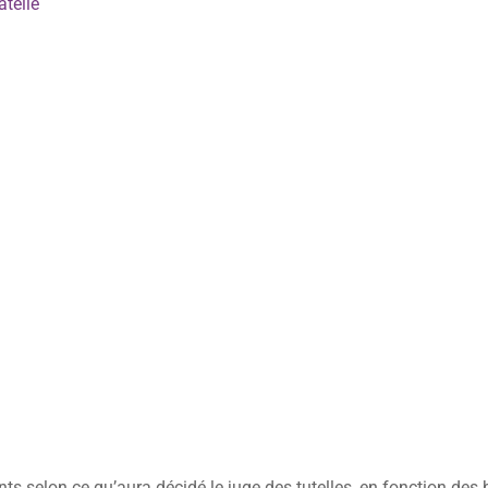
telle
ts selon ce qu’aura décidé le juge des tutelles, en fonction des 