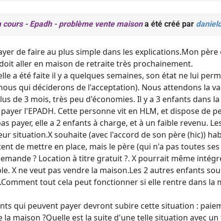
n cours - Epadh - problème vente maison
a été créé par
daniel
ayer de faire au plus simple dans les explications.Mon père e
 doit aller en maison de retraite très prochainement.
le a été faite il y a quelques semaines, son état ne lui per
nous qui déciderons de l'acceptation). Nous attendons la val
lus de 3 mois, très peu d'économies. Il y a 3 enfants dans l
payer l'EPADH. Cette personne vit en HLM, et dispose de pe
as payer, elle a 2 enfants à charge, et à un faible revenu. 
ur situation.X souhaite (avec l'accord de son père (hic)) ha
ent de mettre en place, mais le père (qui n'a pas toutes ses
demande ? Location à titre gratuit ?. X pourrait même intégr
ble. X ne veut pas vendre la maison.Les 2 autres enfants sou
.Comment tout cela peut fonctionner si elle rentre dans la m
ants qui peuvent payer devront subire cette situation : paie
e la maison ?Quelle est la suite d'une telle situation avec u