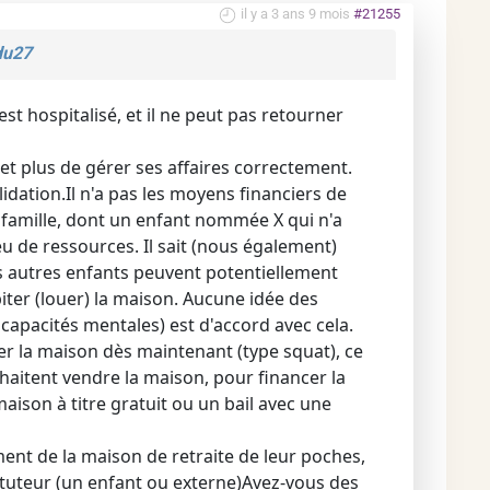
il y a 3 ans 9 mois
#21255
du27
st hospitalisé, et il ne peut pas retourner
met plus de gérer ses affaires correctement.
idation.Il n'a pas les moyens financiers de
a famille, dont un enfant nommée X qui n'a
u de ressources. Il sait (nous également)
Les autres enfants peuvent potentiellement
biter (louer) la maison. Aucune idée des
 capacités mentales) est d'accord avec cela.
er la maison dès maintenant (type squat), ce
haitent vendre la maison, pour financer la
aison à titre gratuit ou un bail avec une
ment de la maison de retraite de leur poches,
n tuteur (un enfant ou externe)Avez-vous des