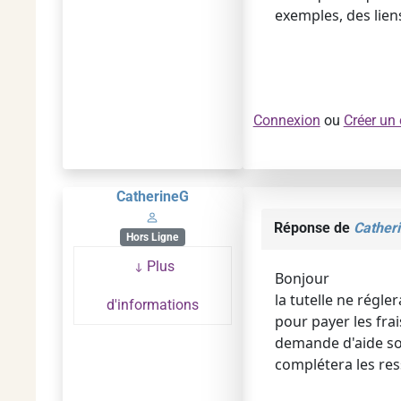
exemples, des liens
Connexion
ou
Créer un
CatherineG
Réponse de
Cather
Hors Ligne
Plus
Bonjour
la tutelle ne régle
d'informations
pour payer les fra
demande d'aide soci
complétera les res