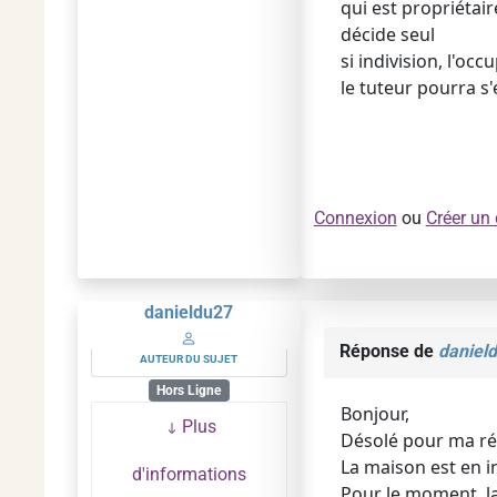
qui est propriétaire
décide seul
si indivision, l'oc
le tuteur pourra s'
Connexion
ou
Créer un
danieldu27
Réponse de
daniel
AUTEUR DU SUJET
Hors Ligne
Bonjour,
Plus
Désolé pour ma répo
La maison est en i
d'informations
Pour le moment, la