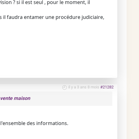
sion ? si il est seul , pour le moment, il
us il faudra entamer une procédure judiciaire,
il y a 3 ans 8 mois
#21282
e vente maison
r l'ensemble des informations.