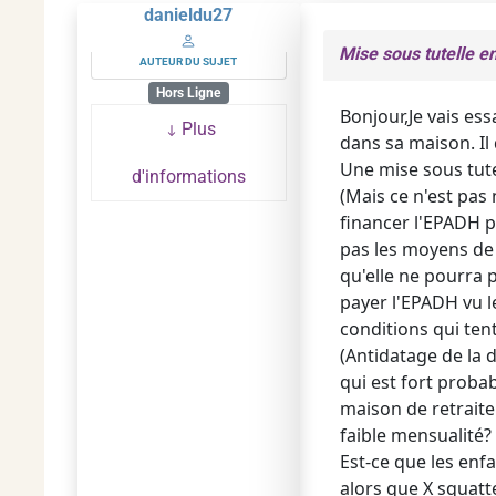
danieldu27
Mise sous tutelle e
AUTEUR DU SUJET
Hors Ligne
Bonjour,Je vais ess
Plus
dans sa maison. Il
Une mise sous tutel
d'informations
(Mais ce n'est pas 
financer l'EPADH p
pas les moyens de 
qu'elle ne pourra p
payer l'EPADH vu le
conditions qui tent
(Antidatage de la 
qui est fort proba
maison de retraite
faible mensualité?
Est-ce que les enf
alors que X squatt