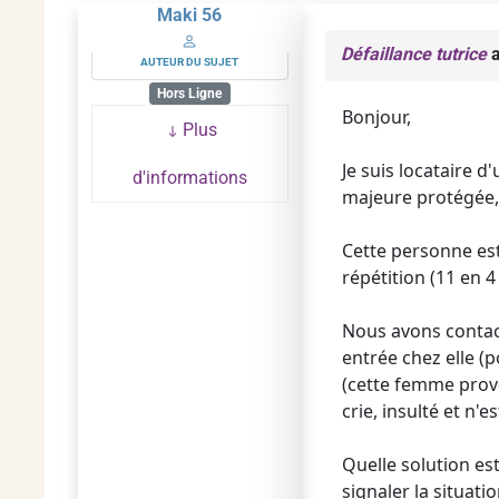
Maki 56
Défaillance tutrice
a
AUTEUR DU SUJET
Hors Ligne
Bonjour,
Plus
Je suis locataire 
d'informations
majeure protégée, 
Cette personne est
répétition (11 en 
Nous avons contacté
entrée chez elle (
(cette femme provo
crie, insulté et n'e
Quelle solution est
signaler la situat