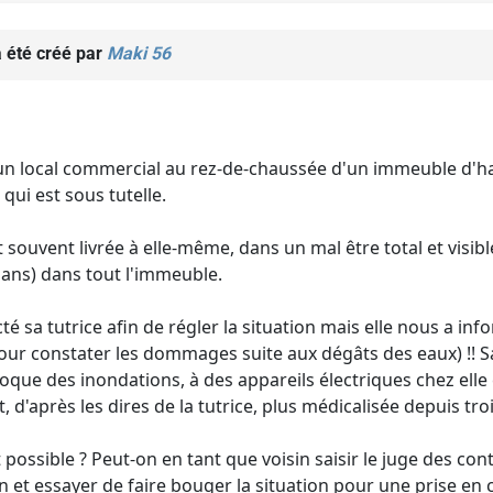
 été créé par
Maki 56
d'un local commercial au rez-de-chaussée d'un immeuble d'h
qui est sous tutelle.
 souvent livrée à elle-même, dans un mal être total et visib
4 ans) dans tout l'immeuble.
 sa tutrice afin de régler la situation mais elle nous a inf
pour constater les dommages suite aux dégâts des eaux) !! S
que des inondations, à des appareils électriques chez elle 
st, d'après les dires de la tutrice, plus médicalisée depuis tro
 possible ? Peut-on en tant que voisin saisir le juge des cont
ion et essayer de faire bouger la situation pour une prise e