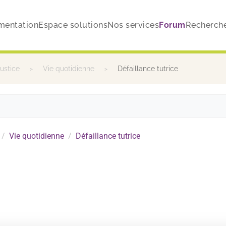
mentation
Espace solutions
Nos services
Forum
Recherch
justice
Vie quotidienne
Défaillance tutrice
Vie quotidienne
Défaillance tutrice