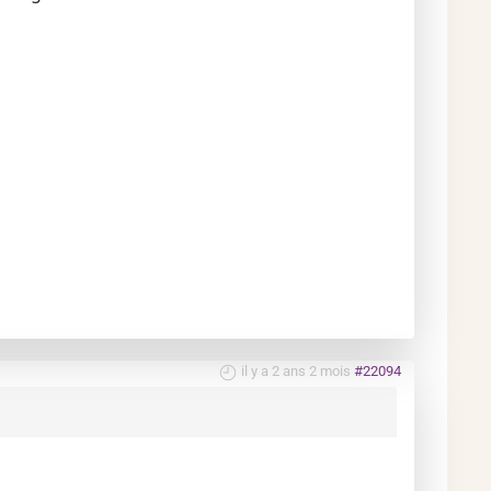
il y a 2 ans 2 mois
#22094