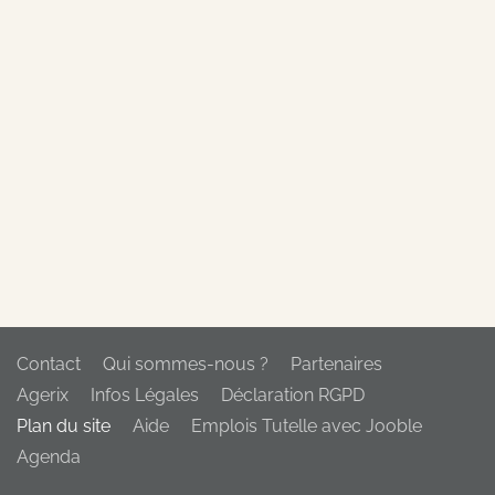
Contact
Qui sommes-nous ?
Partenaires
Agerix
Infos Légales
Déclaration RGPD
Plan du site
Aide
Emplois Tutelle avec Jooble
Agenda