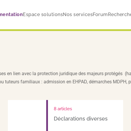
mentation
Espace solutions
Nos services
Forum
Recherch
 en lien avec la protection juridique des majeurs protégés (habili
 tuteurs familiaux : admission en EHPAD, démarches MDPH, public
8 articles
Déclarations diverses