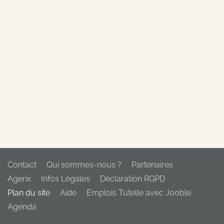
Contact
Qui sommes-nous ?
Partenaires
Agerix
Infos Légales
Déclaration RGPD
Plan du site
Aide
Emplois Tutelle avec Jooble
Agenda