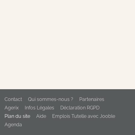
Contact
Qui sommes-nous ?
Partenaires
Agerix
Infos Légales
Déclaration RGPD
Plan du site
Aide
Emplois Tutelle avec Jooble
Agenda