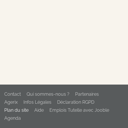
Contact
Qui sommes-nous ?
Partenaires
Agerix
Infos Légales
Déclaration RGPD
Plan du site
Aide
Emplois Tutelle avec Jooble
Agenda