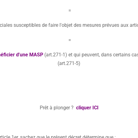
=
ociales susceptibles de faire l'objet des mesures prévues aux artic
=
éficier d'une MASP
(art.271-1) et qui peuvent, dans certains ca
(art.271-5)
Prêt à plonger ?
cliquer ICI
rticle 1er, sachez que le présent décret détermine que :