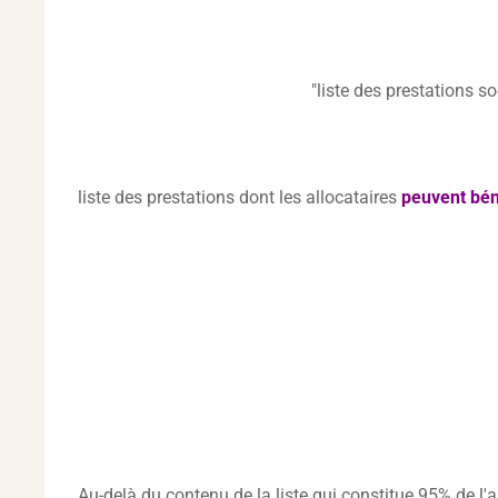
"liste des prestations s
liste des prestations dont les allocataires
peuvent bén
Au-delà du contenu de la liste qui constitue 95% de l'a