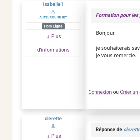
isabelle1
Formation pour les
AUTEUR DU SUJET
Hors Ligne
Bonjour
Plus
je souhaiterais sa
d'informations
Je vous remercie.
Connexion
ou
Créer un
clerette
Réponse de
clerett
Plus