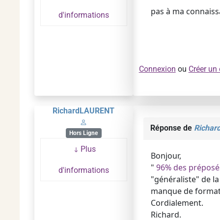
pas à ma connaiss
d'informations
Connexion
ou
Créer un
RichardLAURENT
Réponse de
Richa
Hors Ligne
Plus
Bonjour,
"
96% des préposés
d'informations
"généraliste" de l
manque de formateu
Cordialement.
Richard.