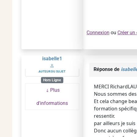
Connexion
ou
Créer un
isabelle1
Réponse de
isabell
AUTEUR DU SUJET
Hors Ligne
MERCI RichardLAUR
Plus
Nous sommes des MJ
Et cela change be
d'informations
formation spécifiq
ressentir.
par ailleurs je su
Donc aucun collègu