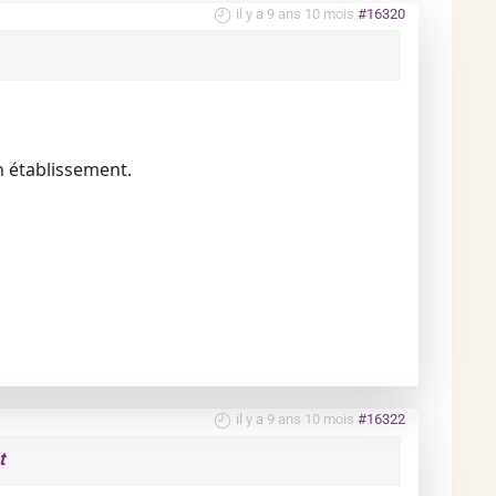
il y a 9 ans 10 mois
#16320
n établissement.
il y a 9 ans 10 mois
#16322
t