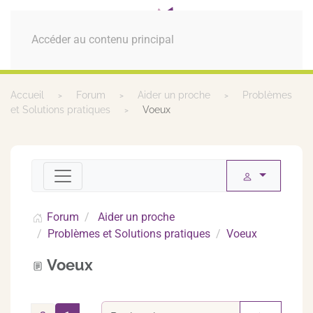
MENU
Accéder au contenu principal
Accueil
Forum
Aider un proche
Problèmes
et Solutions pratiques
Voeux
Forum
Aider un proche
Problèmes et Solutions pratiques
Voeux
Voeux