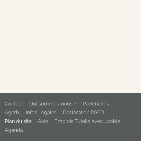
Contact
Qui sommes-nous ?
Partenaires
Agerix
Infos Légales
Déclaration RGPD
Plan du site
Aide
Emplois Tutelle avec Jooble
Agenda