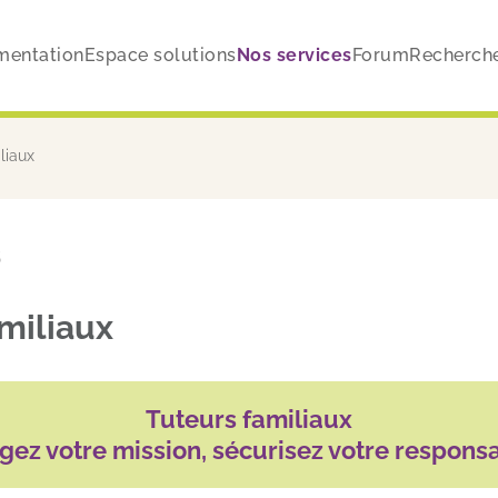
entation
Espace solutions
Nos services
Forum
Recherch
liaux
5
amiliaux
Tuteurs familiaux
gez votre mission, sécurisez votre responsa