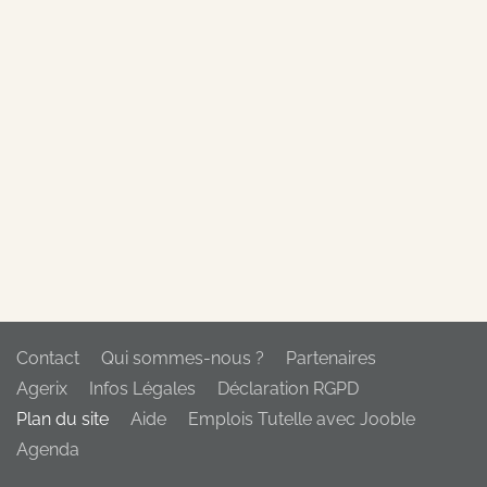
Contact
Qui sommes-nous ?
Partenaires
Agerix
Infos Légales
Déclaration RGPD
Plan du site
Aide
Emplois Tutelle avec Jooble
Agenda