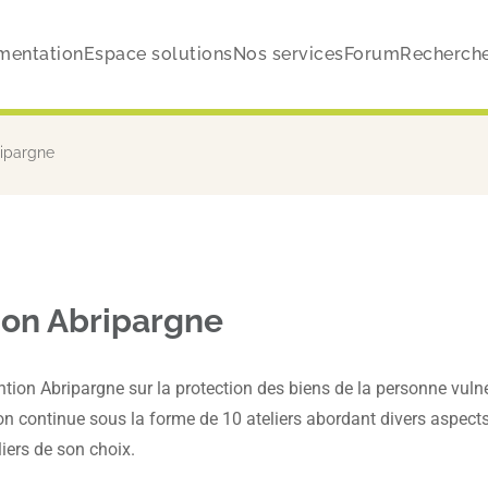
mentation
Espace solutions
Nos services
Forum
Recherch
ripargne
ion Abripargne
ntion Abripargne sur la protection des biens de la personne vul
ion continue sous la forme de 10 ateliers abordant divers aspect
liers de son choix.