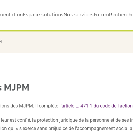
mentation
Espace solutions
Nos services
Forum
Recherch
M
les MJPM
 missions des MJPM. Il complète
l’article L. 471-1 du code de l'actio
ur est confié, la protection juridique de la personne et de ses in
ion qui « s'exerce sans préjudice de l'accompagnement social au