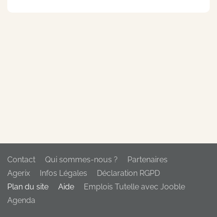
Contact
Qui sommes-nous ?
Partenaires
Agerix
Infos Légales
Déclaration RGPD
Plan du site
Aide
Emplois Tutelle avec Jooble
Agenda