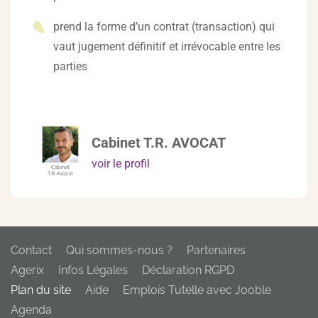
prend la forme d’un contrat (transaction) qui
vaut jugement définitif et irrévocable entre les
parties
Cabinet T.R. AVOCAT
voir le profil
Contact
Qui sommes-nous ?
Partenaires
Agerix
Infos Légales
Déclaration RGPD
Plan du site
Aide
Emplois Tutelle avec Jooble
Agenda