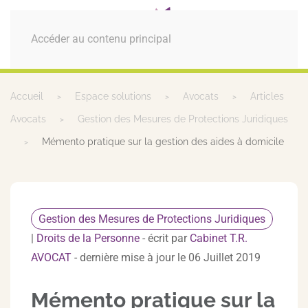
MENU
Accéder au contenu principal
Accueil
Espace solutions
Avocats
Articles
Avocats
Gestion des Mesures de Protections Juridiques
Mémento pratique sur la gestion des aides à domicile
Gestion des Mesures de Protections Juridiques
|
Droits de la Personne
- écrit par
Cabinet T.R.
AVOCAT
- dernière mise à jour le 06 Juillet 2019
Mémento pratique sur la