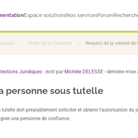
mentation
Espace solutions
Nos services
Forum
Recherch
 Avocats
Droits de la Personne
Respect de la volonté de 
tections Juridiques
- écrit par
Michèle DELESSE
- dernière mise 
la personne sous tutelle
telle doit préalablement solliciter et obtenir l’autorisation du j
signer une personne de confiance.