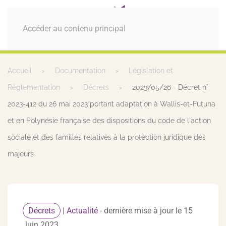
MENU
Accéder au contenu principal
Accueil
Documentation
Législation et
Réglementation
Décrets
2023/05/26 - Décret n°
2023-412 du 26 mai 2023 portant adaptation à Wallis-et-Futuna
et en Polynésie française des dispositions du code de l'action
sociale et des familles relatives à la protection juridique des
majeurs
Décrets
|
Actualité
- dernière mise à jour le 15
Juin 2023