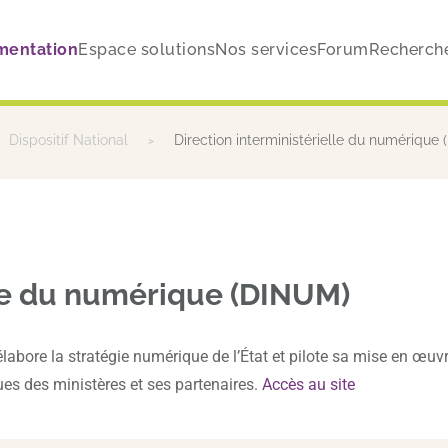
mentation
Espace solutions
Nos services
Forum
Recherch
Dispositif National
Direction interministérielle du numérique
lle du numérique (DINUM)
abore la stratégie numérique de l’État et pilote sa mise en œuvre
ues des ministères et ses partenaires.
Accès au site