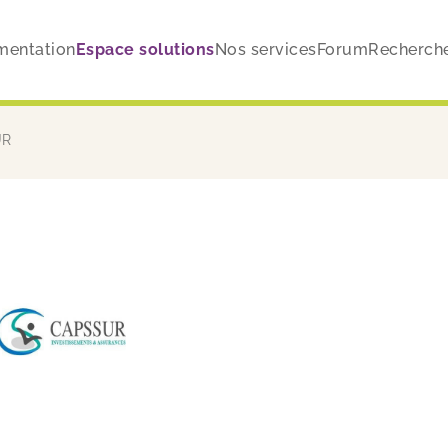
entation
Espace solutions
Nos services
Forum
Recherch
UR