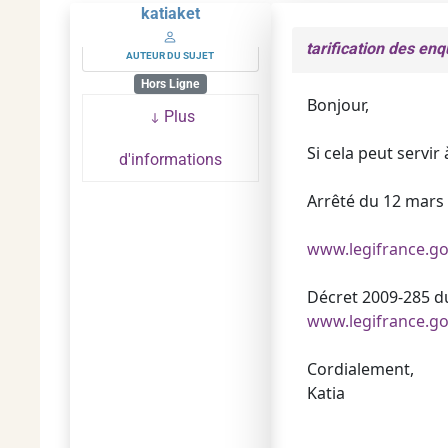
katiaket
tarification des en
AUTEUR DU SUJET
Hors Ligne
Bonjour,
Plus
Si cela peut servi
d'informations
Arrêté du 12 mars 2
www.legifrance.gou
Décret 2009-285 du
www.legifrance.gou
Cordialement,
Katia