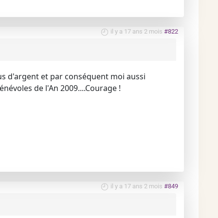
il y a 17 ans 2 mois
#822
us d'argent et par conséquent moi aussi
évoles de l'An 2009....Courage !
il y a 17 ans 2 mois
#849