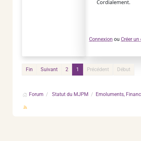
Cordialement.
Connexion
ou
Créer un
Fin
Suivant
2
1
Précédent
Début
Forum
Statut du MJPM
Emoluments, Financ