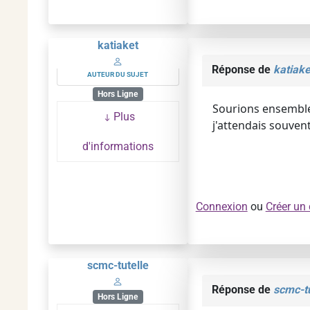
katiaket
Réponse de
katiake
AUTEUR DU SUJET
Hors Ligne
Sourions ensemble 
Plus
j'attendais souven
d'informations
Connexion
ou
Créer un
scmc-tutelle
Réponse de
scmc-tu
Hors Ligne