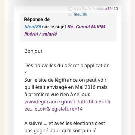
il y a 9 ans 9 mois
#16410
par
titeuf86
Réponse de
titeuf86
sur le sujet
Re: Cumul MJPM
libéral / salarié
Bonjour
Des nouvelles du décret d'application
?
Sur le site de légifrance on peut voir
qu'il était envisagé en Mai 2016 mais
à première vue rien à ce jour.
www.legifrance.gouv.fr/affichLoiPubli
ee....eLoi=&legislature=14
A suivre ... et avec les élections c'est
pas gagné pour qu'il soit publié