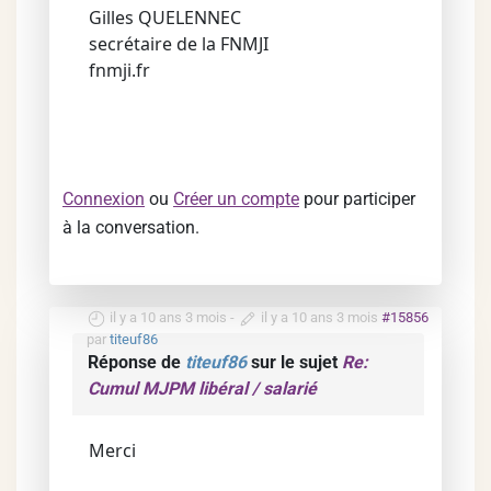
Gilles QUELENNEC
secrétaire de la FNMJI
fnmji.fr
Connexion
ou
Créer un compte
pour participer
à la conversation.
il y a 10 ans 3 mois
-
il y a 10 ans 3 mois
#15856
par
titeuf86
Réponse de
titeuf86
sur le sujet
Re:
Cumul MJPM libéral / salarié
Merci