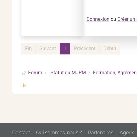
Connexion
ou
Créer un
Fin
Suivant
1
Précédent
Début
Forum
Statut du MJPM
Formation, Agrément
Contact
Qui sommes-nous ?
Partenaires
Agerix