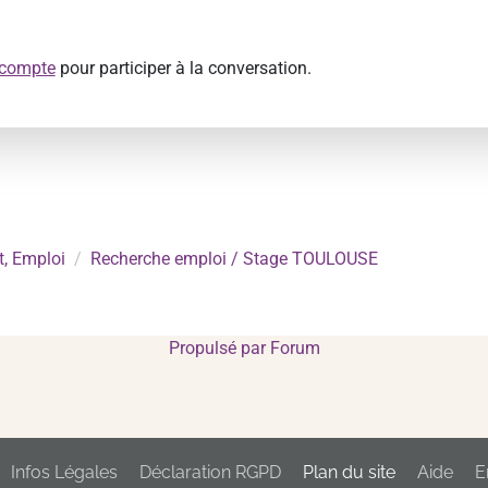
 compte
pour participer à la conversation.
, Emploi
Recherche emploi / Stage TOULOUSE
Propulsé par
Forum
Infos Légales
Déclaration RGPD
Plan du site
Aide
E