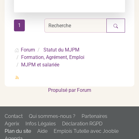
1
Forum
Statut du MJPM
Formation, Agrément, Emploi
MJPM et salariée
Propulsé par
Forum
Contact
Qui sommes-nous ?
Partenaires
Agerix
Infos Légales
Déclaration RGPD
Plan du site
Aide
Emplois Tutelle avec Jooble
Agenda