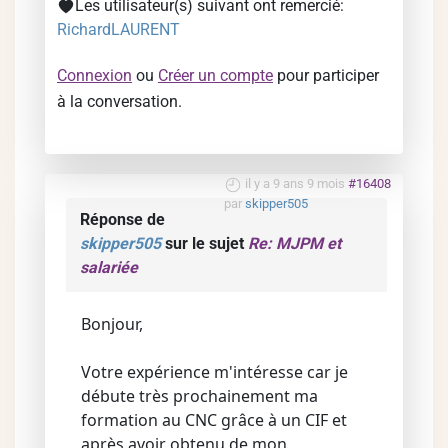
Les utilisateur(s) suivant ont remercié:
RichardLAURENT
Connexion
ou
Créer un compte
pour participer
à la conversation.
il y a 9 ans 9 mois
#16408
par
skipper505
Réponse de
skipper505
sur le sujet
Re: MJPM et
salariée
Bonjour,
Votre expérience m'intéresse car je
débute très prochainement ma
formation au CNC grâce à un CIF et
après avoir obtenu de mon