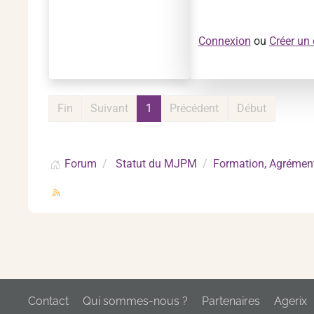
Connexion
ou
Créer un
Fin
Suivant
1
Précédent
Début
Forum
Statut du MJPM
Formation, Agrément
Contact
Qui sommes-nous ?
Partenaires
Agerix