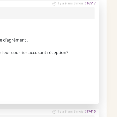
il y a 9 ans 8 mois
#16517
de d'agrément .
e leur courrier accusant réception?
il y a 8 ans 3 mois
#17415