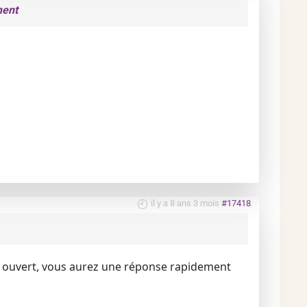
ment
il y a 8 ans 3 mois
#17418
est ouvert, vous aurez une réponse rapidement