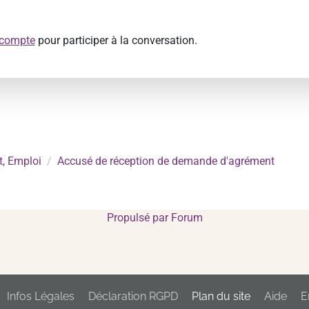
 compte
pour participer à la conversation.
, Emploi
Accusé de réception de demande d'agrément
Propulsé par
Forum
Infos Légales
Déclaration RGPD
Plan du site
Aide
E