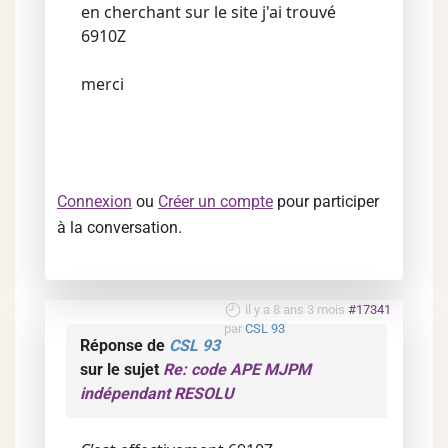
en cherchant sur le site j'ai trouvé
6910Z
merci
Connexion
ou
Créer un compte
pour participer
à la conversation.
il y a 8 ans 3 mois
#17341
par
CSL 93
Réponse de
CSL 93
sur le sujet
Re: code APE MJPM
indépendant RESOLU