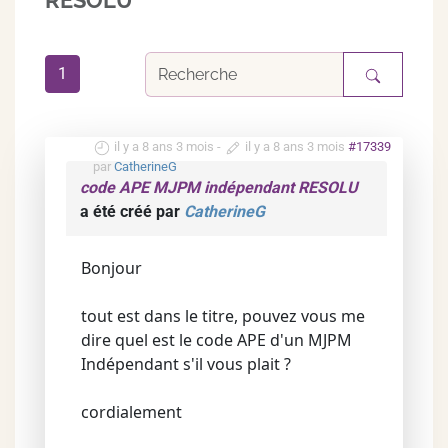
RESOLU
1
il y a 8 ans 3 mois
-
il y a 8 ans 3 mois
#17339
par
CatherineG
code APE MJPM indépendant RESOLU
a été créé par
CatherineG
Bonjour
tout est dans le titre, pouvez vous me
dire quel est le code APE d'un MJPM
Indépendant s'il vous plait ?
cordialement