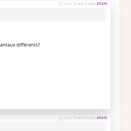
il y a 15 ans 3 mois
#5339
mantaux différents?
il y a 15 ans 3 mois
#5343