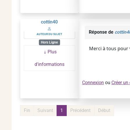
cottin40
Réponse de
cottin4
AUTEUR DU SUJET
Hors Ligne
Merci à tous pour
Plus
d'informations
Connexion
ou
Créer un
Fin
Suivant
1
Précédent
Début