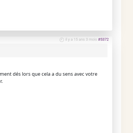
il y a 15 ans 3 mois
#5372
ment dés lors que cela a du sens avec votre
r.