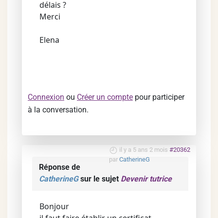
délais ?
Merci
Elena
Connexion
ou
Créer un compte
pour participer
à la conversation.
il y a 5 ans 2 mois
#20362
par
CatherineG
Réponse de
CatherineG
sur le sujet
Devenir tutrice
Bonjour