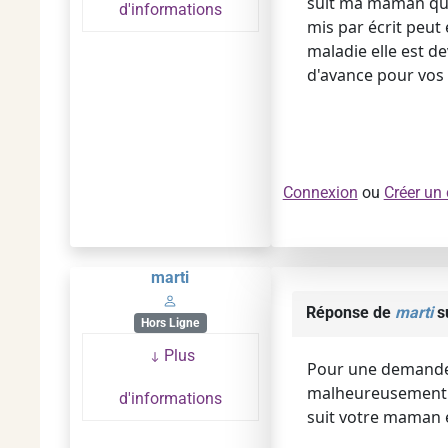
suit ma maman qui 
d'informations
mis par écrit peut 
maladie elle est de
d'avance pour vos
Connexion
ou
Créer un
marti
Réponse de
marti
su
Hors Ligne
Plus
Pour une demande d
malheureusement un
d'informations
suit votre maman e