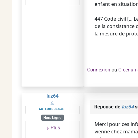
enfant en situatio
447 Code civil [...
de la consistance 
la mesure de prote
Connexion
ou
Créer un
luz64
Réponse de
luz64
s
AUTEUR DU SUJET
Hors Ligne
Merci pour ces inf
Plus
vienne chez maman c