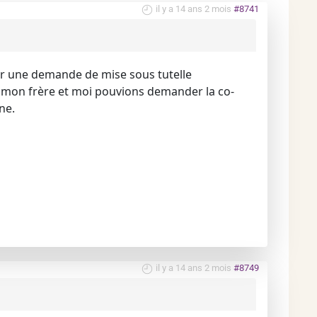
il y a 14 ans 2 mois
#8741
our une demande de mise sous tutelle
 mon frère et moi pouvions demander la co-
ne.
il y a 14 ans 2 mois
#8749