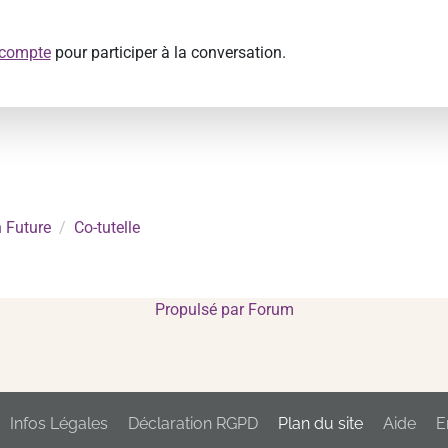
 compte
pour participer à la conversation.
 Future
Co-tutelle
Propulsé par
Forum
Infos Légales
Déclaration RGPD
Plan du site
Aide
E