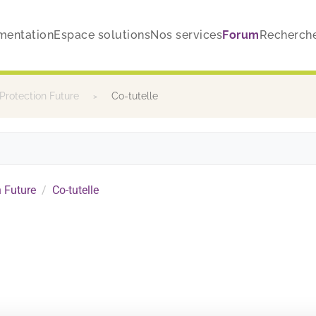
mentation
Espace solutions
Nos services
Forum
Recherch
Protection Future
Co-tutelle
 Future
Co-tutelle