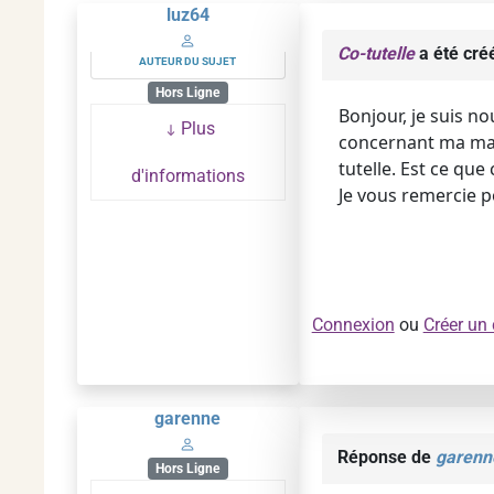
luz64
Co-tutelle
a été cré
AUTEUR DU SUJET
Hors Ligne
Bonjour, je suis n
Plus
concernant ma mam
tutelle. Est ce que
d'informations
Je vous remercie 
Connexion
ou
Créer un
garenne
Réponse de
garenn
Hors Ligne