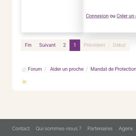
Connexion
ou
Créer un
Fin
Suivant
2
1
Précédent
Début
Forum
Aider un proche
Mandat de Protection
Contact
Qui sommes-nous ?
Partenaires
Agerix