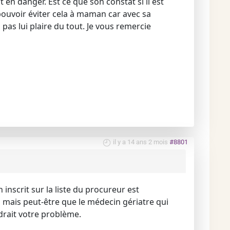
n danger. Est ce que son constat si il est
 pouvoir éviter cela à maman car avec sa
pas lui plaire du tout. Je vous remercie
il y a 14 ans 2 mois
#8801
nscrit sur la liste du procureur est
mais peut-être que le médecin gériatre qui
udrait votre problème.