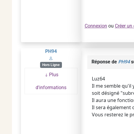
Connexion
ou
Créer un
PH94
Réponse de
PH94
s
Hors Ligne
Plus
Luz64
Il me semble qu'il
d'informations
soit désigné "subr
Il aura une fonctio
Il sera également 
Vous resterez le p