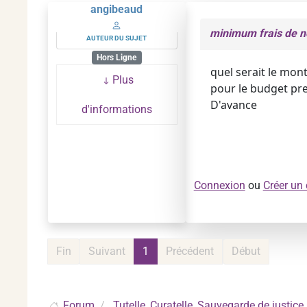
angibeaud
minimum frais de n
AUTEUR DU SUJET
Hors Ligne
quel serait le mon
Plus
pour le budget pr
D'avance
d'informations
Connexion
ou
Créer un
Fin
Suivant
1
Précédent
Début
Forum
Tutelle, Curatelle, Sauvegarde de justice