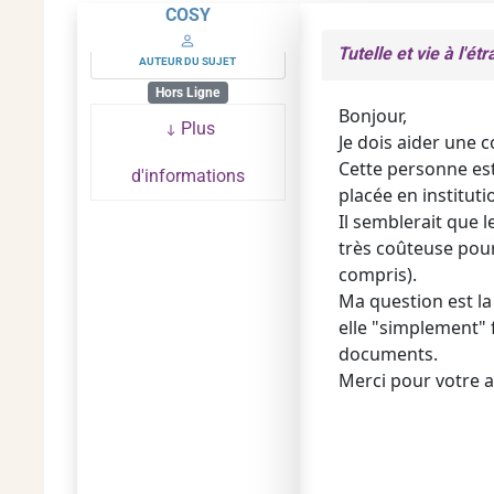
COSY
Tutelle et vie à l'é
AUTEUR DU SUJET
Hors Ligne
Bonjour,
Plus
Je dois aider une 
Cette personne est 
d'informations
placée en instituti
Il semblerait que 
très coûteuse pour 
compris).
Ma question est la
elle "simplement" 
documents.
Merci pour votre a