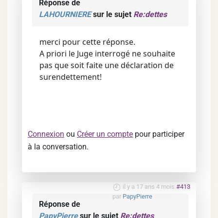
Réponse de
LAHOURNIERE
sur le sujet
Re:dettes
merci pour cette réponse.
A priori le Juge interrogé ne souhaite
pas que soit faite une déclaration de
surendettement!
Connexion
ou
Créer un compte
pour participer
à la conversation.
il y a 17 ans 4 mois
#413
par
PapyPierre
Réponse de
PapyPierre
sur le sujet
Re:dettes