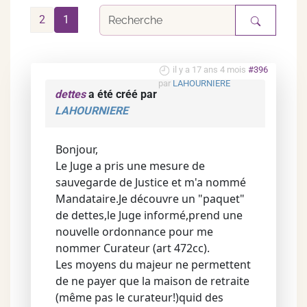
2
1
il y a 17 ans 4 mois
#396
par
LAHOURNIERE
dettes
a été créé par
LAHOURNIERE
Bonjour,
Le Juge a pris une mesure de
sauvegarde de Justice et m'a nommé
Mandataire.Je découvre un "paquet"
de dettes,le Juge informé,prend une
nouvelle ordonnance pour me
nommer Curateur (art 472cc).
Les moyens du majeur ne permettent
de ne payer que la maison de retraite
(même pas le curateur!)quid des