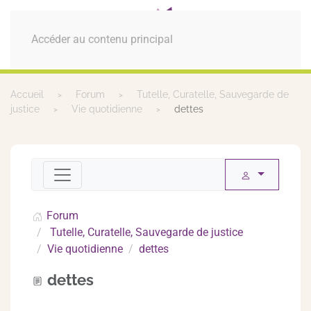
MENU
Accéder au contenu principal
Accueil
Forum
Tutelle, Curatelle, Sauvegarde de
justice
Vie quotidienne
dettes
Forum
Tutelle, Curatelle, Sauvegarde de justice
Vie quotidienne
dettes
dettes