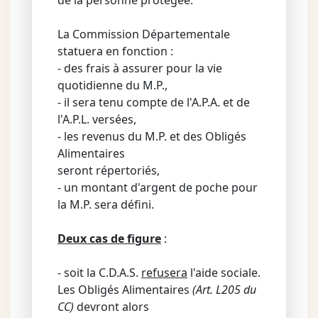
de la personne protégée.
La Commission Départementale
statuera en fonction :
- des frais à assurer pour la vie
quotidienne du M.P.,
- il sera tenu compte de l'A.P.A. et de
l'A.P.L. versées,
- les revenus du M.P. et des Obligés
Alimentaires
seront répertoriés,
- un montant d'argent de poche pour
la M.P. sera défini.
Deux cas de figure
:
- soit la C.D.A.S.
refusera
l'aide sociale.
Les Obligés Alimentaires
(Art. L205 du
CC)
devront alors