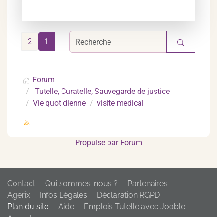
2
1
Forum
Tutelle, Curatelle, Sauvegarde de justice
Vie quotidienne
visite medical
Propulsé par
Forum
Contact
Qui sommes-nous ?
Partenaires
Agerix
Infos Légales
Déclaration RGPD
Plan du site
Aide
Emplois Tutelle avec Jooble