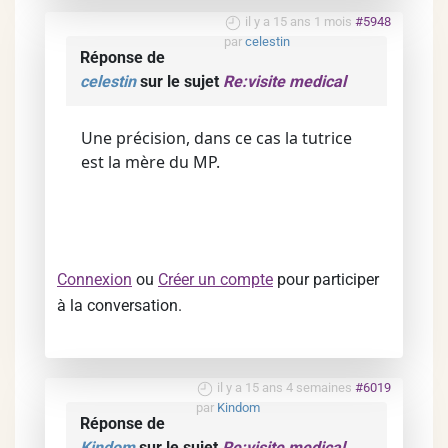
il y a 15 ans 1 mois
#5948
par
celestin
Réponse de
celestin
sur le sujet
Re:visite medical
Une précision, dans ce cas la tutrice
est la mère du MP.
Connexion
ou
Créer un compte
pour participer
à la conversation.
il y a 15 ans 4 semaines
#6019
par
Kindom
Réponse de
Kindom
sur le sujet
Re:visite medical