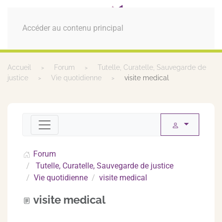
MENU
Accéder au contenu principal
Accueil
Forum
Tutelle, Curatelle, Sauvegarde de
justice
Vie quotidienne
visite medical
Forum
Tutelle, Curatelle, Sauvegarde de justice
Vie quotidienne
visite medical
visite medical