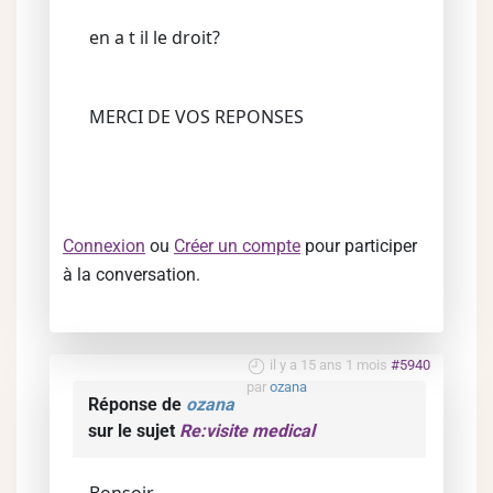
en a t il le droit?
MERCI DE VOS REPONSES
Connexion
ou
Créer un compte
pour participer
à la conversation.
il y a 15 ans 1 mois
#5940
par
ozana
Réponse de
ozana
sur le sujet
Re:visite medical