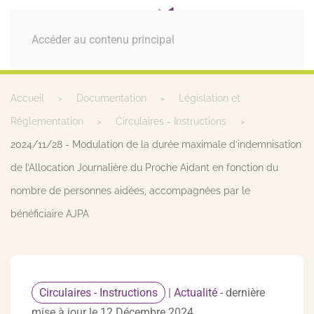
MENU
Accéder au contenu principal
Accueil
Documentation
Législation et
Réglementation
Circulaires - Instructions
2024/11/28 - Modulation de la durée maximale d’indemnisation
de l’Allocation Journalière du Proche Aidant en fonction du
nombre de personnes aidées, accompagnées par le
bénéficiaire AJPA
Circulaires - Instructions
|
Actualité
- dernière
mise à jour le 12 Décembre 2024