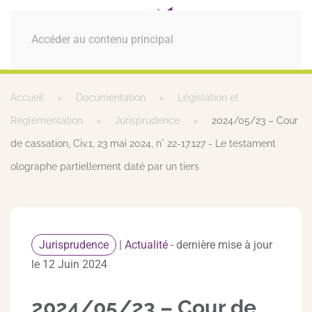
MENU
Accéder au contenu principal
Accueil
Documentation
Législation et
Réglementation
Jurisprudence
2024/05/23 – Cour
de cassation, Civ.1, 23 mai 2024, n° 22-17.127 - Le testament
olographe partiellement daté par un tiers
Jurisprudence
|
Actualité
- dernière mise à jour
le 12 Juin 2024
2024/05/23 – Cour de