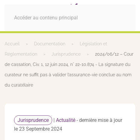
MENU
Accéder au contenu principal
Accueil
Documentation
Législation et
Réglementation
Jurisprudence
2024/06/12 – Cour
de cassation, Civ. 1, 12 juin 2024, n° 22-10.874 - La signature du
curateur ne suffit pas à valider l’assurance-vie conclue au nom
du curatélaire
Jurisprudence
|
Actualité
- dernière mise à jour
le 23 Septembre 2024