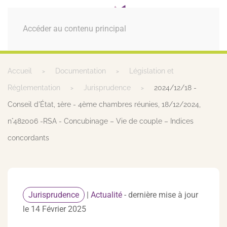
MENU
Accéder au contenu principal
Accueil
Documentation
Législation et
Réglementation
Jurisprudence
2024/12/18 -
Conseil d'État, 1ère - 4ème chambres réunies, 18/12/2024,
n°482006 -RSA - Concubinage – Vie de couple – Indices
concordants
Jurisprudence
|
Actualité
- dernière mise à jour
le 14 Février 2025