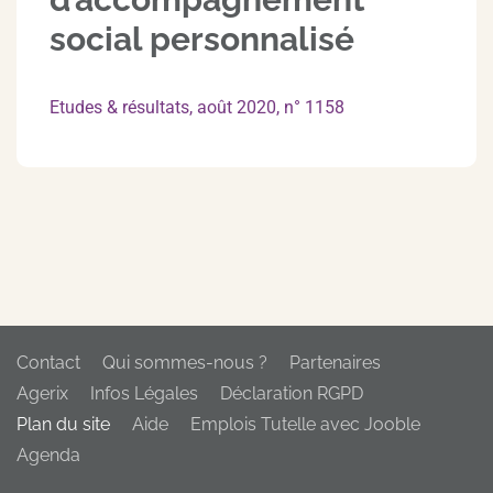
social personnalisé
Etudes & résultats, août 2020, n° 1158
Contact
Qui sommes-nous ?
Partenaires
Agerix
Infos Légales
Déclaration RGPD
Plan du site
Aide
Emplois Tutelle avec Jooble
Agenda