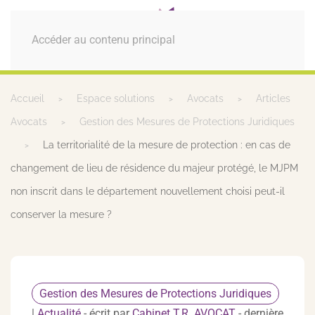
MENU
Accéder au contenu principal
Accueil
Espace solutions
Avocats
Articles
Avocats
Gestion des Mesures de Protections Juridiques
La territorialité de la mesure de protection : en cas de
changement de lieu de résidence du majeur protégé, le MJPM
non inscrit dans le département nouvellement choisi peut-il
conserver la mesure ?
Gestion des Mesures de Protections Juridiques
|
Actualité
- écrit par
Cabinet T.R. AVOCAT
- dernière