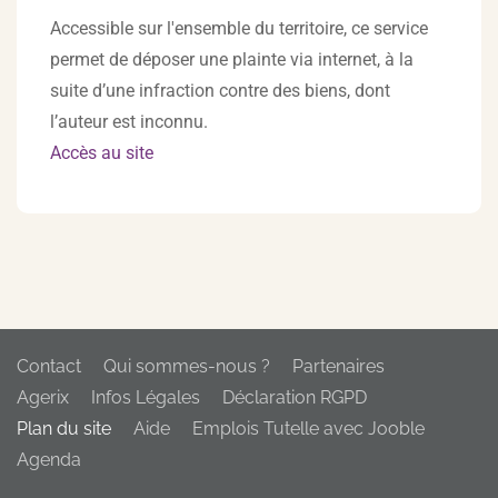
Accessible sur l'ensemble du territoire, ce service
permet de déposer une plainte via internet, à la
suite d’une infraction contre des biens, dont
l’auteur est inconnu.
Accès au site
Contact
Qui sommes-nous ?
Partenaires
Agerix
Infos Légales
Déclaration RGPD
Plan du site
Aide
Emplois Tutelle avec Jooble
Agenda