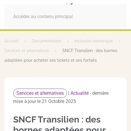
MENU
Accéder au contenu principal
Accueil
Documentation
Inclusion numérique
Services et alternatives
SNCF Transilien : des bornes
adaptées pour acheter ses tickets et ses forfaits
Services et alternatives
|
Actualité
- dernière
mise à jour le 21 Octobre 2025
SNCF Transilien : des
bornes adaptées pour