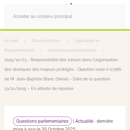
MENU
Accéder au contenu principal
Accueil
Documentation
Législation et
Réglementation
Questions parlementaires
2025/10/23 - Responsabilité des tuteurs dans l'organisation
des obsèques des majeurs protégés - Question orale n°0736S
de M. Jean-Baptiste Blanc (Sénat) - Date de la question :
23/10/2025 – En attente de réponse
Questions parlementaires
|
Actualité
- dernière
mise à jour le 30 Octobre 2025