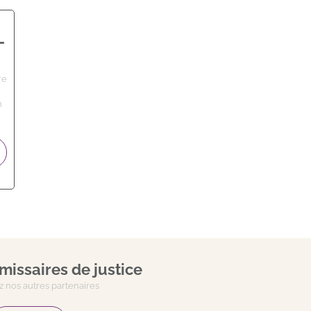
-
re
n
issaires de justice
 nos autres partenaires