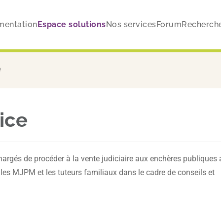
entation
Espace solutions
Nos services
Forum
Recherch
e
ice
chargés de procéder à la vente judiciaire aux enchères publiques 
 les MJPM et les tuteurs familiaux dans le cadre de conseils et