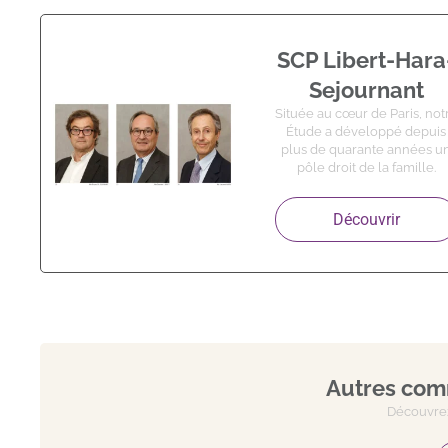
SCP Libert-Hara
Sejournant
Située au cœur de Paris, not
Étude a développé depuis
plus de quarante années u
pôle droit de la famille.
Découvrir
Autres comm
Découvrez