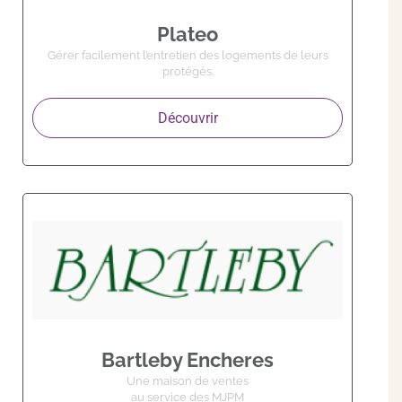
Plateo
Gérer facilement l’entretien des logements de leurs
protégés.
Découvrir
Bartleby Encheres
Une maison de ventes
au service des MJPM