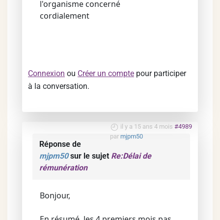
l'organisme concerné
cordialement
Connexion
ou
Créer un compte
pour participer
à la conversation.
il y a 15 ans 4 mois
#4989
par
mjpm50
Réponse de
mjpm50
sur le sujet
Re:Délai de
rémunération
Bonjour,
En résumé, les 4 premiers mois pas