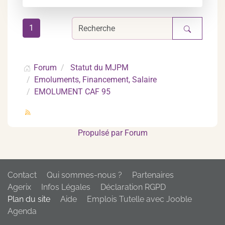
1
Forum
Statut du MJPM
Emoluments, Financement, Salaire
EMOLUMENT CAF 95
Propulsé par
Forum
Contact
Qui sommes-nous ?
Partenaires
Agerix
Infos Légales
Déclaration RGPD
Plan du site
Aide
Emplois Tutelle avec Jooble
Agenda