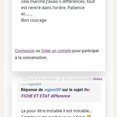
cela marche.J'avais 5 différences, tout
est rentré dans l'ordre. Patience
et.......
Bon courage
Connexion
ou
Créer un compte
pour participer
à la conversation.
il y a 14 ans 4 mois
-
il y a 14 ans 4 mois
#8464
par
mjpmIDF
Réponse de
mjpmIDF
sur le sujet
Re:
FICHE ET ETAT difference
ça pour être instable il est instable...
Comme si on avait que ça à faire