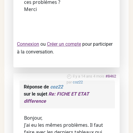
ces problémes ?
Merci
Connexion
ou
Créer un compte
pour participer
à la conversation.
il y a 14 ans 4 mois
#8462
par
coz22
Réponse de
coz22
sur le sujet
Re: FICHE ET ETAT
difference
Bonjour,
J'ai eu les mêmes problèmes. Il faut
faire avec les derniers tableaux qui