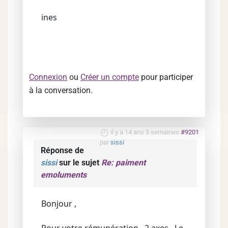
ines
Connexion
ou
Créer un compte
pour participer
à la conversation.
il y a 14 ans 3 semaines
#9201
par
sissi
Réponse de
sissi
sur le sujet
Re: paiment
emoluments
Bonjour ,